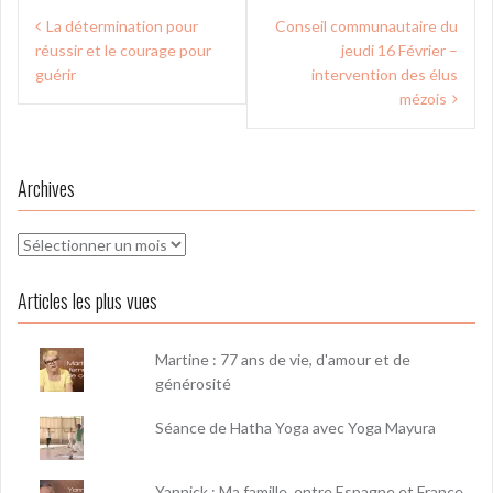
Navigation
La détermination pour
Conseil communautaire du
de
réussir et le courage pour
jeudi 16 Février –
l’article
guérir
intervention des élus
mézois
Archives
Archives
Articles les plus vues
Martine : 77 ans de vie, d'amour et de
générosité
Séance de Hatha Yoga avec Yoga Mayura
Yannick : Ma famille, entre Espagne et France