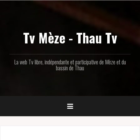
Aller
au
contenu
principal
Tv Mèze - Thau Tv
La web Tv libre, indépendante et participative de Mèze et du
bassin de Thau