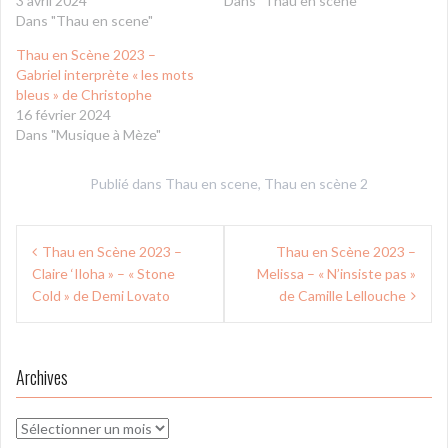
3 avril 2024
Dans "Thau en scene"
Dans "Thau en scene"
Thau en Scène 2023 –
Gabriel interprète « les mots
bleus » de Christophe
16 février 2024
Dans "Musique à Mèze"
Publié dans
Thau en scene
,
Thau en scène 2
Navigation
Thau en Scène 2023 –
Thau en Scène 2023 –
de
Claire ‘Iloha » – « Stone
Melissa – « N’insiste pas »
l’article
Cold » de Demi Lovato
de Camille Lellouche
Archives
Archives