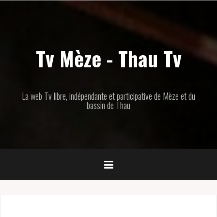
Aller
au
contenu
principal
Tv Mèze - Thau Tv
La web Tv libre, indépendante et participative de Mèze et du
bassin de Thau