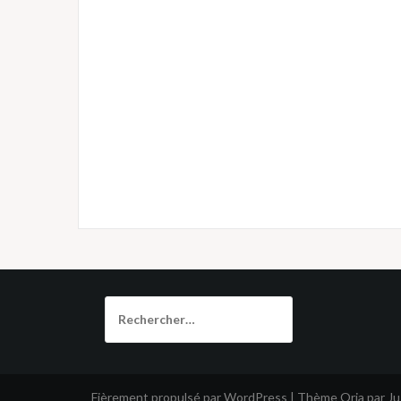
Rechercher :
Fièrement propulsé par WordPress
|
Thème
Oria
par J