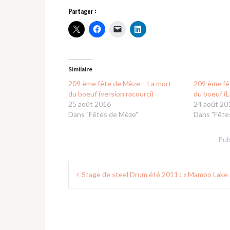
Partager :
Similaire
209 ème fête de Mèze – La mort
209 ème fê
du boeuf (version racourci)
du boeuf (L
25 août 2016
24 août 20
Dans "Fêtes de Mèze"
Dans "Fête
Pub
Navigation
Stage de steel Drum été 2011 : « Mambo Lake 
de
l’article