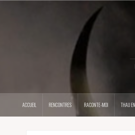
Aller
au
contenu
principal
ACCUEIL
RENCONTRES
RACONTE-MOI
THAU EN