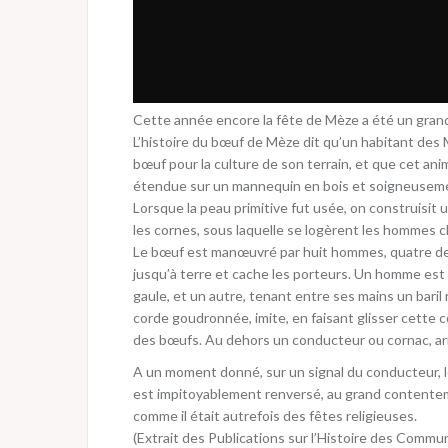
Cette année encore la fête de Mèze a été un grand
L’histoire du bœuf de Mèze dit qu’un habitant des 
bœuf pour la culture de son terrain, et que cet an
étendue sur un mannequin en bois et soigneusemen
Lorsque la peau primitive fut usée, on construisit u
les cornes, sous laquelle se logèrent les hommes 
Le bœuf est manœuvré par huit hommes, quatre de 
jusqu’à terre et cache les porteurs. Un homme est 
gaule, et un autre, tenant entre ses mains un bari
corde goudronnée, imite, en faisant glisser cette 
des bœufs. Au dehors un conducteur ou cornac, armé
A un moment donné, sur un signal du conducteur, le
est impitoyablement renversé, au grand contentem
comme il était autrefois des fêtes religieuses.
(Extrait des Publications sur l’Histoire des Commu