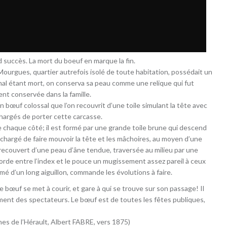
 succès. La mort du boeuf en marque la fin.
Mourgues, quartier autrefois isolé de toute habitation, possédait un
imal étant mort, on conserva sa peau comme une relique qui fut
t conservée dans la famille.
n bœuf colossal que l’on recouvrit d’une toile simulant la tête avec
chargés de porter cette carcasse.
chaque côté; il est formé par une grande toile brune qui descend
chargé de faire mouvoir la tête et les mâchoires, au moyen d’une
l recouvert d’une peau d’âne tendue, traversée au milieu par une
corde entre l’index et le pouce un mugissement assez pareil à ceux
 d’un long aiguillon, commande les évolutions à faire.
 bœuf se met à courir, et gare à qui se trouve sur son passage! Il
ent des spectateurs. Le bœuf est de toutes les fêtes publiques,
nes de l’Hérault, Albert FABRE, vers 1875)