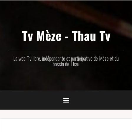
Aller
au
contenu
principal
Tv Mèze - Thau Tv
La web Tv libre, indépendante et participative de Mèze et du
bassin de Thau