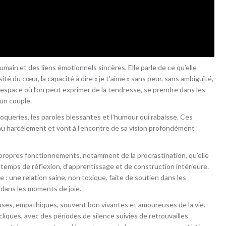
umain et des liens émotionnels sincères. Elle parle de ce qu’elle
é du cœur, la capacité à dire « je t’aime » sans peur, sans ambiguïté,
 espace où l’on peut exprimer de la tendresse, se prendre dans les
un couple.
moqueries, les paroles blessantes et l’humour qui rabaisse. Ces
au harcèlement et vont à l’encontre de sa vision profondément
propres fonctionnements, notamment de la procrastination, qu’elle
temps de réflexion, d’apprentissage et de construction intérieure.
le : une relation saine, non toxique, faite de soutien dans les
 dans les moments de joie.
ses, empathiques, souvent bon vivantes et amoureuses de la vie.
liques, avec des périodes de silence suivies de retrouvailles