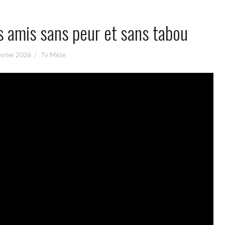
s amis sans peur et sans tabou
évrier 2026
Tv Mèze