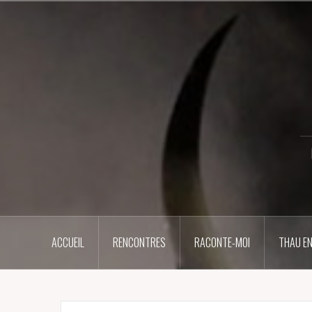
Aller
au
contenu
principal
ACCUEIL
RENCONTRES
RACONTE-MOI
THAU EN