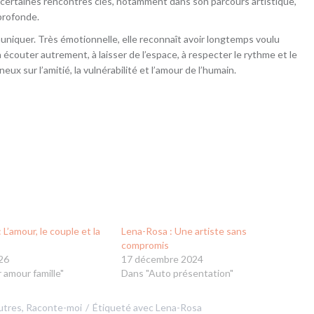
 certaines rencontres clés, notamment dans son parcours artistique,
 profonde.
uniquer. Très émotionnelle, elle reconnaît avoir longtemps voulu
 à écouter autrement, à laisser de l’espace, à respecter le rythme et le
x sur l’amitié, la vulnérabilité et l’amour de l’humain.
 L’amour, le couple et la
Lena-Rosa : Une artiste sans
compromis
26
17 décembre 2024
 amour famille"
Dans "Auto présentation"
utres
,
Raconte-moi
Étiqueté avec
Lena-Rosa