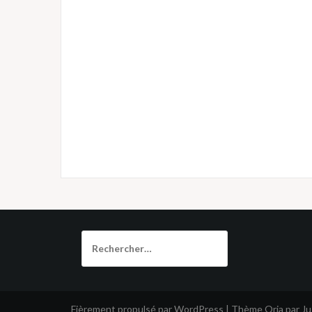
Rechercher :
Fièrement propulsé par WordPress
|
Thème
Oria
par J