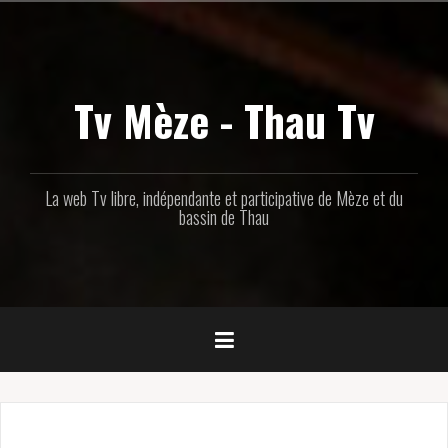
Aller
au
contenu
principal
Tv Mèze - Thau Tv
La web Tv libre, indépendante et participative de Mèze et du
bassin de Thau