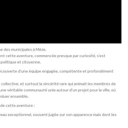
e des municipales à Mèze.
nt cette aventure, commencée presque par curiosité, s’est
politique et citoyenne.
 la découverte d’une équipe engagée, compétente et profondément
 collective, et surtout la sincérité rare qui animait les membres de
ne véritable communauté unie autour d’un projet pour la ville, où
voluer ensemble.
de cette aventure :
iveau exceptionnel, souvent jugée sur son apparence mais dont les