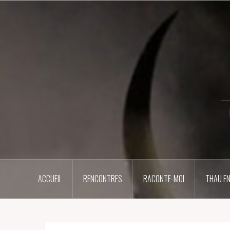
Aller
au
contenu
principal
ACCUEIL
RENCONTRES
RACONTE-MOI
THAU EN