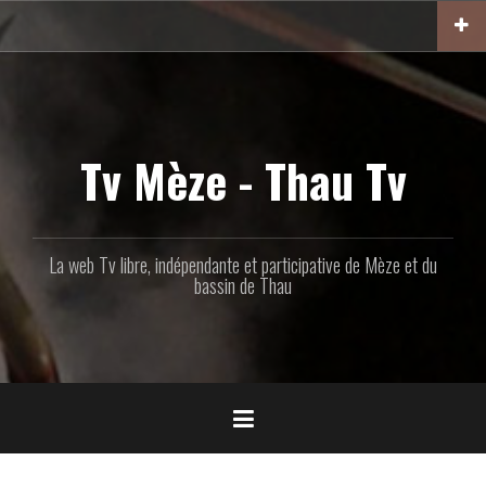
Aller
au
contenu
principal
Tv Mèze - Thau Tv
La web Tv libre, indépendante et participative de Mèze et du
bassin de Thau