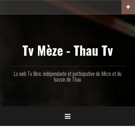
Aller
au
contenu
principal
Tv Mèze - Thau Tv
La web Tv libre, indépendante et participative de Mèze et du
bassin de Thau