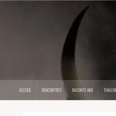
Aller
au
contenu
principal
ACCUEIL
RENCONTRES
RACONTE-MOI
THAU EN