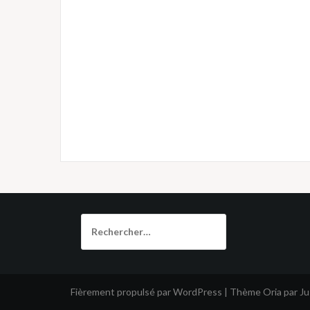
Rechercher :
Fièrement propulsé par WordPress
|
Thème
Oria
par J