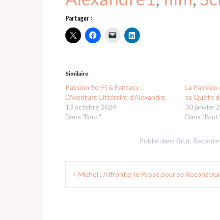
Partager :
Similaire
Passion Sci-Fi & Fantasy :
La Passion 
L’Aventure Littéraire d’Alexandre
sa Quête d
13 octobre 2024
30 janvier 
Dans "Brut"
Dans "Brut
Publié dans
Brut
,
Raconte
Navigation
Michel : Affronter le Passé pour se Reconstrui
de
l’article