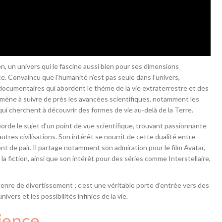
n, un univers qui le fascine aussi bien pour ses dimensions
e. Convaincu que l’humanité n’est pas seule dans l’univers,
documentaires qui abordent le thème de la vie extraterrestre et des
mène à suivre de près les avancées scientifiques, notamment les
qui cherchent à découvrir des formes de vie au-delà de la Terre.
borde le sujet d’un point de vue scientifique, trouvant passionnante
autres civilisations. Son intérêt se nourrit de cette dualité entre
, vont de pair. Il partage notamment son admiration pour le film Avatar,
 la fiction, ainsi que son intérêt pour des séries comme Interstellaire,
genre de divertissement ; c’est une véritable porte d’entrée vers des
ers et les possibilités infinies de la vie.
ience