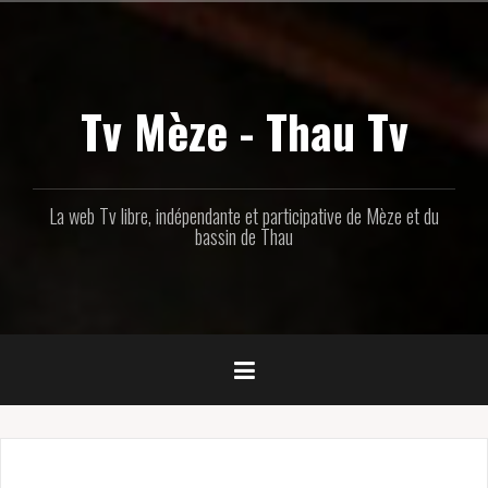
Aller
au
contenu
principal
Tv Mèze - Thau Tv
La web Tv libre, indépendante et participative de Mèze et du
bassin de Thau