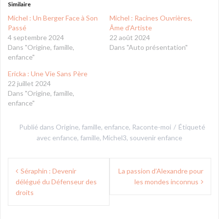
Similaire
Michel : Un Berger Face à Son
Michel : Racines Ouvrières,
Passé
Âme d’Artiste
4 septembre 2024
22 août 2024
Dans "Origine, famille,
Dans "Auto présentation"
enfance"
Ericka : Une Vie Sans Père
22 juillet 2024
Dans "Origine, famille,
enfance"
Publié dans
Origine, famille, enfance
,
Raconte-moi
Étiqueté
avec
enfance
,
famille
,
Michel3
,
souvenir enfance
Navigation
Séraphin : Devenir
La passion d’Alexandre pour
de
délégué du Défenseur des
les mondes inconnus
l’article
droits