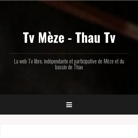
Aller
au
contenu
principal
Tv Mèze - Thau Tv
La web Tv libre, indépendante et participative de Mèze et du
bassin de Thau