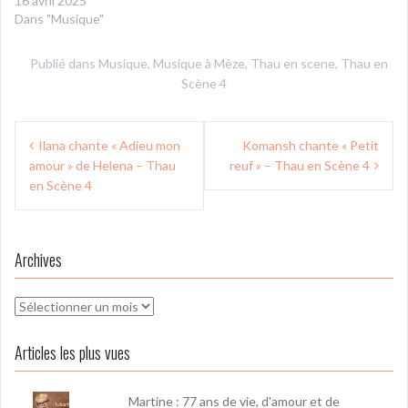
16 avril 2025
Dans "Musique"
Publié dans
Musique
,
Musique à Mèze
,
Thau en scene
,
Thau en
Scène 4
Navigation
Ilana chante « Adieu mon
Komansh chante « Petit
de
amour » de Helena – Thau
reuf » – Thau en Scène 4
l’article
en Scène 4
Archives
Archives
Articles les plus vues
Martine : 77 ans de vie, d'amour et de