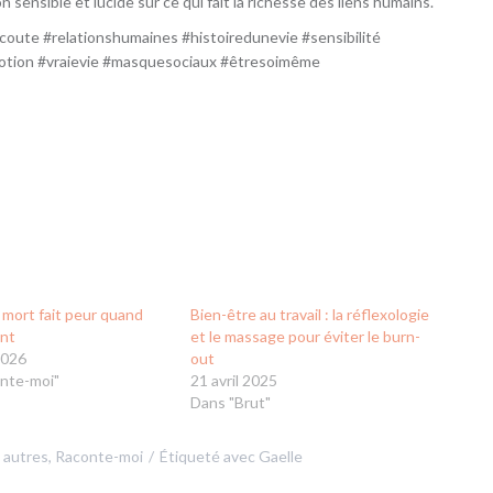
 sensible et lucide sur ce qui fait la richesse des liens humains.
oute #relationshumaines #histoiredunevie #sensibilité
otion #vraievie #masquesociaux #êtresoimême
 mort fait peur quand
Bien-être au travail : la réflexologie
ent
et le massage pour éviter le burn-
2026
out
nte-moi"
21 avril 2025
Dans "Brut"
s autres
,
Raconte-moi
Étiqueté avec
Gaelle