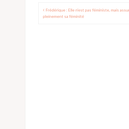
Navigation
Frédérique : Elle n’est pas féministe, mais ass
de
pleinement sa féminité
l’article