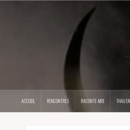
Aller
au
contenu
principal
ACCUEIL
RENCONTRES
RACONTE-MOI
THAU EN