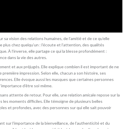
r sa vision des relations humaines, de l’amitié et de ce qu’elle
e plus chez quelqu’un : l’écoute et l’attention, des qualités
que. À l’inverse, elle partage ce qui la blesse profondément :
ence dans la vie des autres.
ement et aux préjugés. Elle explique combien il est important de ne
première impression. Selon elle, chacun a son histoire, ses
arences. Elle évoque aussi les masques que certaines personnes
 l’importance d’être soi-même.
 sans attente de retour. Pour elle, une relation amicale repose sur la
ns les moments difficiles. Elle témoigne de plusieurs belles
bles et profondes, avec des personnes sur qui elle sait pouvoir
t sur l’importance de la bienveillance, de l’authenticité et du