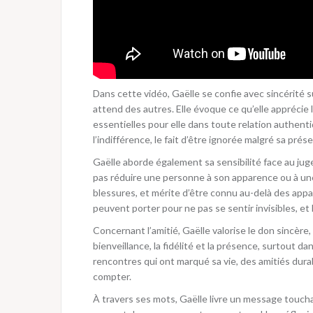
Dans cette vidéo, Gaëlle se confie avec sincérité su
attend des autres. Elle évoque ce qu’elle apprécie l
essentielles pour elle dans toute relation authenti
l’indifférence, le fait d’être ignorée malgré sa prés
Gaëlle aborde également sa sensibilité face au jug
pas réduire une personne à son apparence ou à une 
blessures, et mérite d’être connu au-delà des app
peuvent porter pour ne pas se sentir invisibles, et
Concernant l’amitié, Gaëlle valorise le don sincère,
bienveillance, la fidélité et la présence, surtout da
rencontres qui ont marqué sa vie, des amitiés dura
compter.
À travers ses mots, Gaëlle livre un message touchan