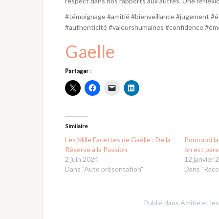
respect dans nos rapports aux autres. Une réflexion
#témoignage #amitié #bienveillance #jugement #éc
#authenticité #valeurshumaines #confidence #ém
Gaelle
Partager :
Similaire
Les Mille Facettes de Gaëlle : De la
Pourquoi la
Réserve à la Passion
on est par
2 juin 2024
12 janvier 
Dans "Auto présentation"
Dans "Raco
Publié dans
Amitié et le