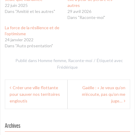
22 juin 2025
autres
Dans "Amitié et les autres"
29 avril 2026
Dans "Raconte-moi"
La force de la résilience et de
l’optimisme
24 janvier 2022
Dans "Auto présentation"
Publié dans
Homme femme
,
Raconte-moi
Étiqueté avec
Frédérique
Navigation
Créer une ville flottante
Gaëlle : « Je veux qu’on
de
pour sauver nos territoires
m’écoute, pas qu’on me
l’article
engloutis
juge…
Archives