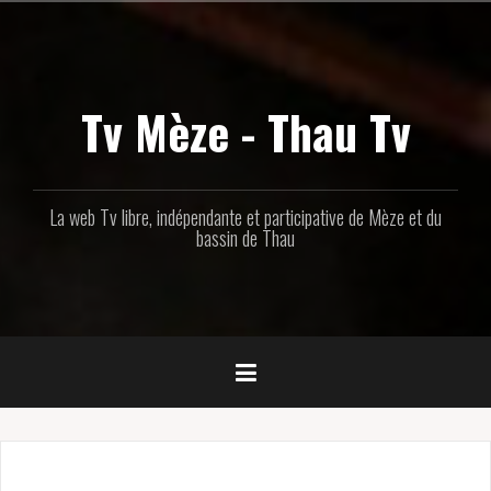
Aller
au
contenu
principal
Tv Mèze - Thau Tv
La web Tv libre, indépendante et participative de Mèze et du
bassin de Thau