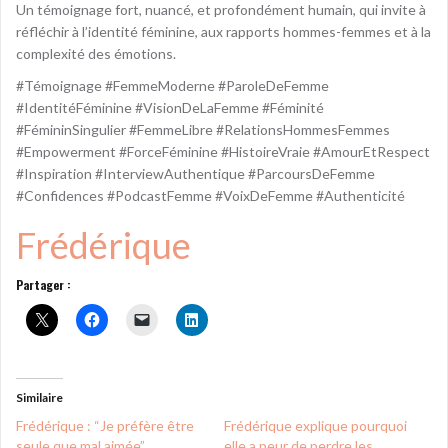
Un témoignage fort, nuancé, et profondément humain, qui invite à
réfléchir à l’identité féminine, aux rapports hommes-femmes et à la
complexité des émotions.
#Témoignage #FemmeModerne #ParoleDeFemme
#IdentitéFéminine #VisionDeLaFemme #Féminité
#FémininSingulier #FemmeLibre #RelationsHommesFemmes
#Empowerment #ForceFéminine #HistoireVraie #AmourEtRespect
#Inspiration #InterviewAuthentique #ParcoursDeFemme
#Confidences #PodcastFemme #VoixDeFemme #Authenticité
Frédérique
Partager :
Similaire
Frédérique : “Je préfère être
Frédérique explique pourquoi
seule que mal aimée”
elle a peur de perdre les