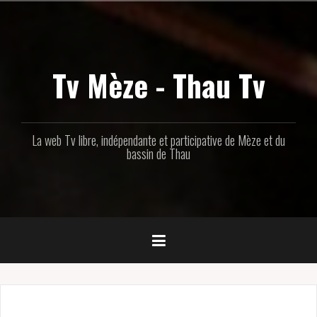
Aller
au
contenu
principal
Tv Mèze - Thau Tv
La web Tv libre, indépendante et participative de Mèze et du
bassin de Thau