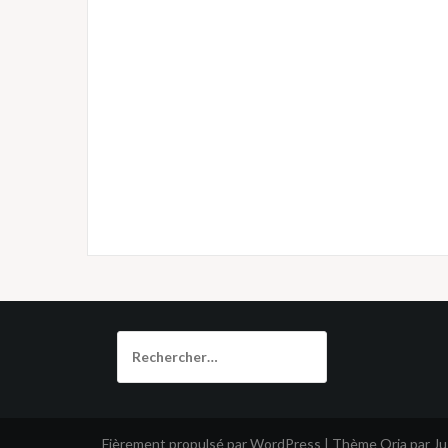
Rechercher :
Fièrement propulsé par WordPress
|
Thème
Oria
par J