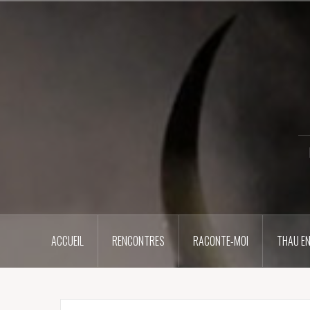
Aller
au
contenu
principal
ACCUEIL
RENCONTRES
RACONTE-MOI
THAU EN