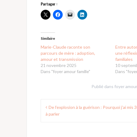
Partager :
Similaire
Marie-Claude raconte son
Entre auton
parcours de mère : adoption,
une réflexi
amour et transmission
familiales
21 novembre 2025
10 septem
Dans "foyer amour famille"
Dans "foyer
Publié dans
foyer amour
Navigation
De l’explosion à la guérison : Pourquoi j’ai mis 
de
à parler
l’article