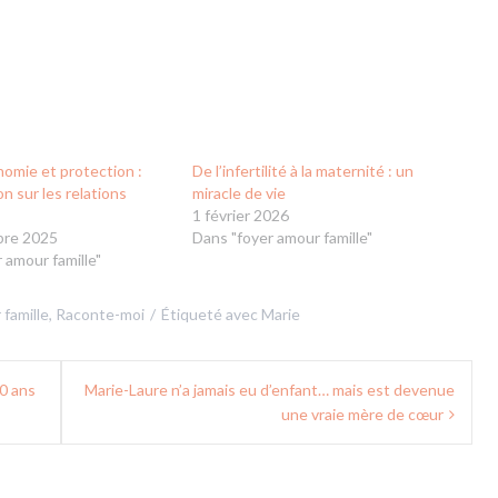
omie et protection :
De l’infertilité à la maternité : un
on sur les relations
miracle de vie
1 février 2026
bre 2025
Dans "foyer amour famille"
 amour famille"
 famille
,
Raconte-moi
Étiqueté avec
Marie
30 ans
Marie-Laure n’a jamais eu d’enfant… mais est devenue
une vraie mère de cœur