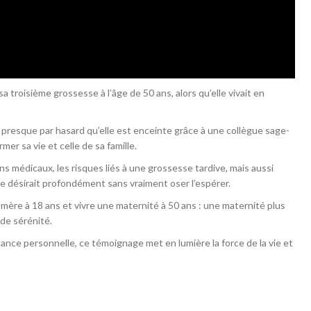
 troisième grossesse à l’âge de 50 ans, alors qu’elle vivait en
resque par hasard qu’elle est enceinte grâce à une collègue sage-
r sa vie et celle de sa famille.
s médicaux, les risques liés à une grossesse tardive, mais aussi
lle désirait profondément sans vraiment oser l’espérer.
 mère à 18 ans et vivre une maternité à 50 ans : une maternité plus
de sérénité.
ance personnelle, ce témoignage met en lumière la force de la vie et