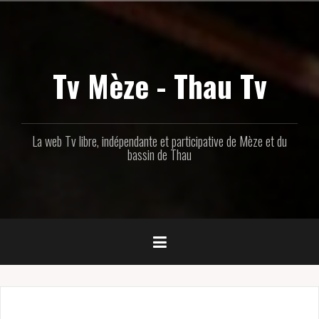
Aller
au
contenu
principal
Tv Mèze - Thau Tv
La web Tv libre, indépendante et participative de Mèze et du
bassin de Thau