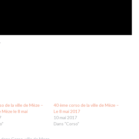
.
o de la ville de Mèze –
40 ème corso de la ville de Mèze –
 Mèze le 8 mai
Le 8 mai 2017
7
10 mai 2017
o"
Dans "Corso"
é dans
Corso
,
ville de Meze