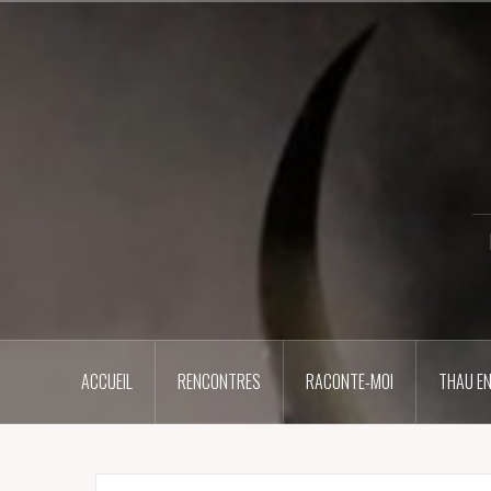
Aller
au
contenu
principal
ACCUEIL
RENCONTRES
RACONTE-MOI
THAU EN