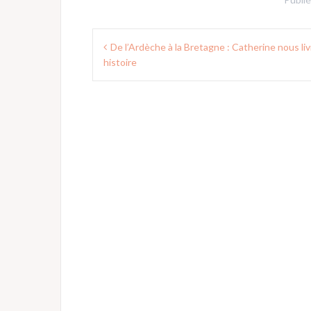
Navigation
De l’Ardèche à la Bretagne : Catherine nous li
de
histoire
l’article