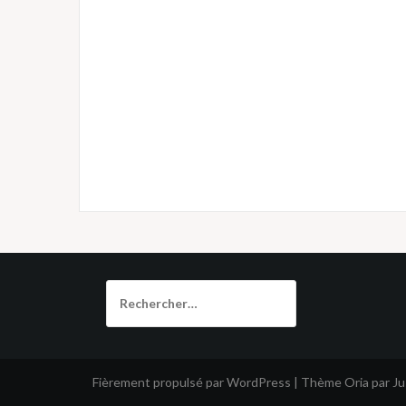
Rechercher :
Fièrement propulsé par WordPress
|
Thème
Oria
par J