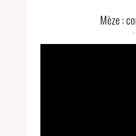
Mèze : c
9