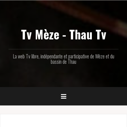
Aller
au
contenu
principal
Tv Mèze - Thau Tv
La web Tv libre, indépendante et participative de Mèze et du
bassin de Thau