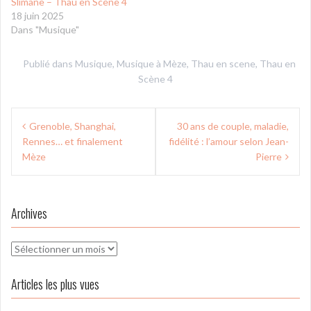
Slimane – Thau en Scène 4
18 juin 2025
Dans "Musique"
Publié dans
Musique
,
Musique à Mèze
,
Thau en scene
,
Thau en
Scène 4
Navigation
Grenoble, Shanghai,
30 ans de couple, maladie,
de
Rennes… et finalement
fidélité : l’amour selon Jean-
l’article
Mèze
Pierre
Archives
Archives
Articles les plus vues