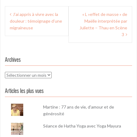
Navigation
J’ai appris à vivre avec la
« L »effet de masse » de
de
douleur : témoignage d’une
Maëlle interprétée par
l’article
migraineuse
Juliette – Thau en Scène
3
Archives
Archives
Articles les plus vues
Martine : 77 ans de vie, d'amour et de
générosité
Séance de Hatha Yoga avec Yoga Mayura