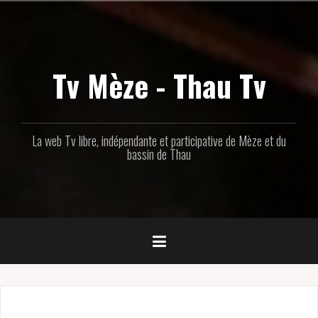
Aller
au
contenu
principal
Tv Mèze - Thau Tv
La web Tv libre, indépendante et participative de Mèze et du
bassin de Thau