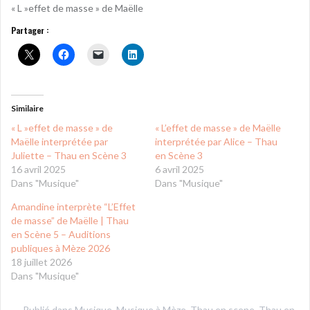
« L »effet de masse » de Maëlle
Partager :
Similaire
« L »effet de masse » de
« L’effet de masse » de Maëlle
Maëlle interprétée par
interprétée par Alice – Thau
Juliette – Thau en Scène 3
en Scène 3
16 avril 2025
6 avril 2025
Dans "Musique"
Dans "Musique"
Amandine interprète “L’Effet
de masse” de Maëlle | Thau
en Scène 5 – Auditions
publiques à Mèze 2026
18 juillet 2026
Dans "Musique"
Publié dans
Musique
,
Musique à Mèze
,
Thau en scene
,
Thau en