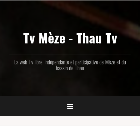
Aller
au
contenu
principal
Tv Mèze - Thau Tv
La web Tv libre, indépendante et participative de Mèze et du
bassin de Thau