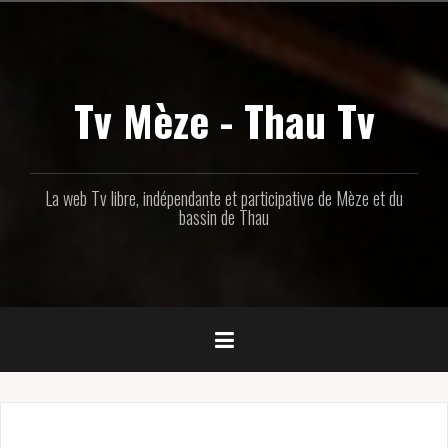
Aller
au
contenu
principal
Tv Mèze - Thau Tv
La web Tv libre, indépendante et participative de Mèze et du
bassin de Thau