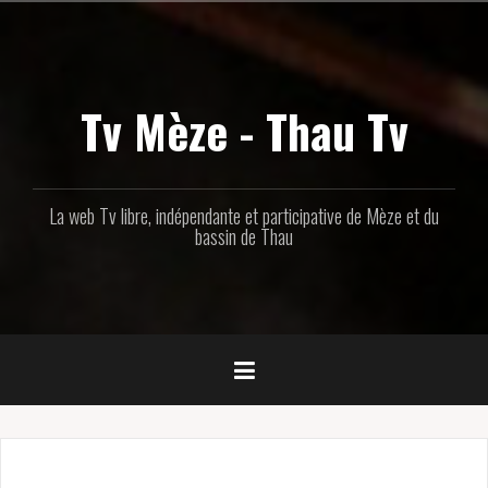
Aller
au
contenu
principal
Tv Mèze - Thau Tv
La web Tv libre, indépendante et participative de Mèze et du
bassin de Thau