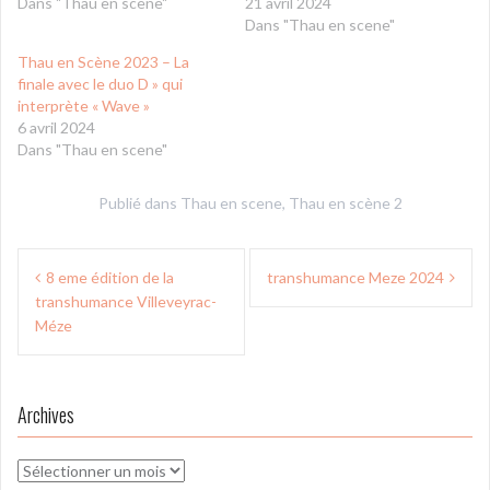
Dans "Thau en scene"
21 avril 2024
Dans "Thau en scene"
Thau en Scène 2023 – La
finale avec le duo D » qui
interprète « Wave »
6 avril 2024
Dans "Thau en scene"
Publié dans
Thau en scene
,
Thau en scène 2
Navigation
8 eme édition de la
transhumance Meze 2024
de
transhumance Villeveyrac-
l’article
Méze
Archives
Archives