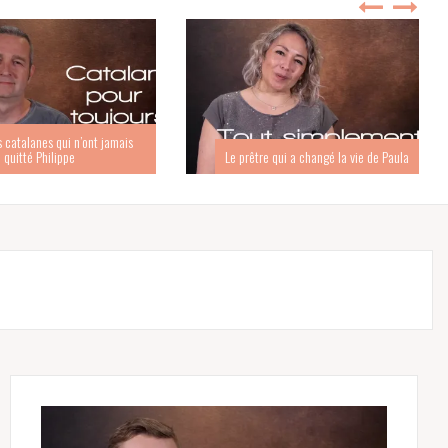
s catalanes qui n’ont jamais
quitté Philippe
Le prêtre qui a changé la vie de Paula