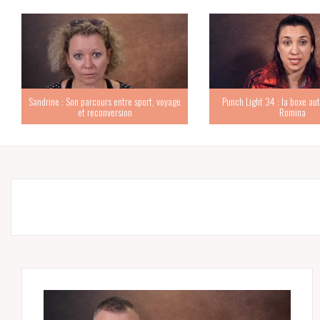
Sandrine : Son parcours entre sport, voyage
Punch Light 34 : la boxe au
et reconversion
Romina