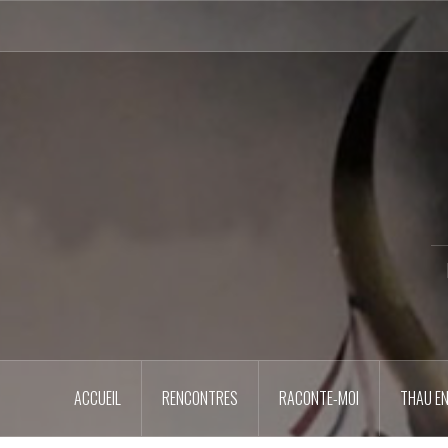
Aller
au
contenu
principal
ACCUEIL
RENCONTRES
RACONTE-MOI
THAU EN