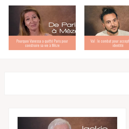
Pourquoi Vanessa a quitté Paris pour
Val : le combat pour accept
construire sa vie à Mèze
identité