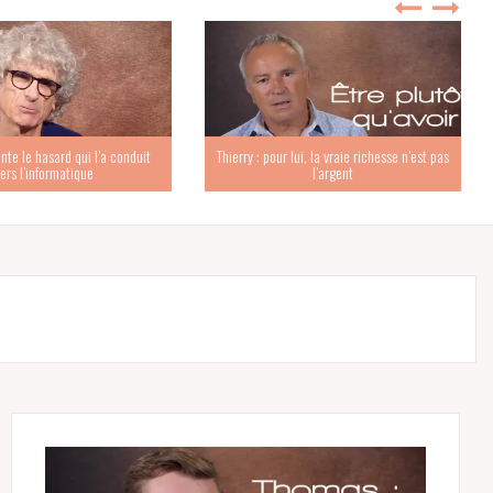
nte le hasard qui l’a conduit
Thierry : pour lui, la vraie richesse n’est pas
ers l’informatique
l’argent