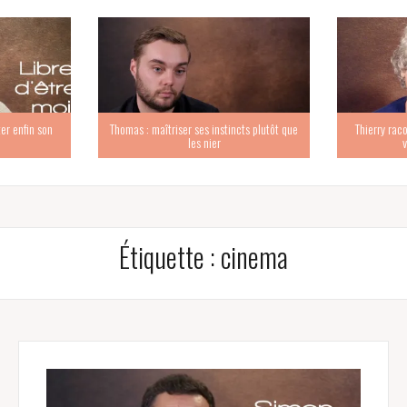
er enfin son
Thomas : maîtriser ses instincts plutôt que
Thierry raco
les nier
v
Étiquette :
cinema