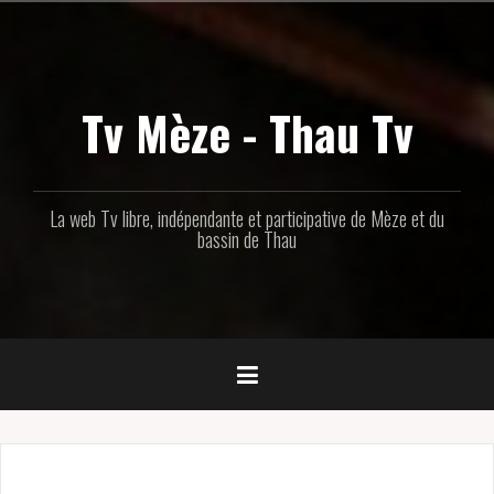
Aller
au
contenu
principal
Tv Mèze - Thau Tv
La web Tv libre, indépendante et participative de Mèze et du
bassin de Thau