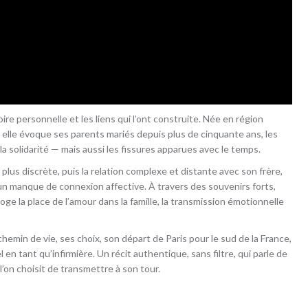
oire personnelle et les liens qui l’ont construite. Née en région
 elle évoque ses parents mariés depuis plus de cinquante ans, les
la solidarité — mais aussi les fissures apparues avec le temps.
plus discrète, puis la relation complexe et distante avec son frère,
 manque de connexion affective. À travers des souvenirs forts,
oge la place de l’amour dans la famille, la transmission émotionnelle
emin de vie, ses choix, son départ de Paris pour le sud de la France,
 tant qu’infirmière. Un récit authentique, sans filtre, qui parle de
 l’on choisit de transmettre à son tour.