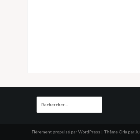
Rechercher :
Fièrement propulsé par WordPress
|
Thème
Oria
par J