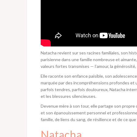
Natacha revient sur ses racines familiales, son hist
parisienne dans une famille nombreuse et aimante,
valeurs fortes transmises — l’amour, la générosité, 
Elle raconte son enfance paisible, son adolescence 
marquée par des incompréhensions profondes et un
parfois tendres, parfois douloureux, Natacha interr
et les blessures silencieuses.
Devenue mère à son tour, elle partage son propre ch
et son épanouissement personnel et professionnel en
famille, de liens du sang, de résilience et de ce que
Natacha