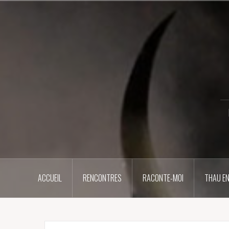
Aller
au
contenu
principal
ACCUEIL
RENCONTRES
RACONTE-MOI
THAU EN