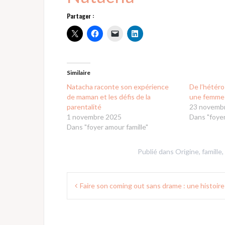
Partager :
Similaire
Natacha raconte son expérience
De l’hétéro
de maman et les défis de la
une femme
parentalité
23 novemb
1 novembre 2025
Dans "foyer
Dans "foyer amour famille"
Publié dans
Origine, famille
Navigation
Faire son coming out sans drame : une histoire
de
l’article