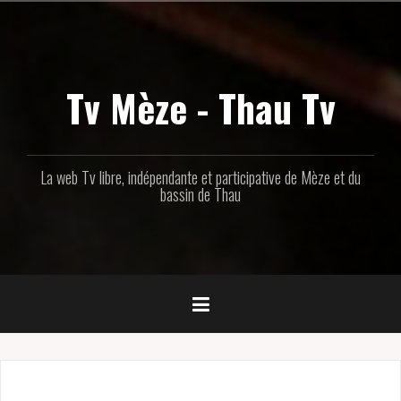
Aller
au
contenu
principal
Tv Mèze - Thau Tv
La web Tv libre, indépendante et participative de Mèze et du
bassin de Thau