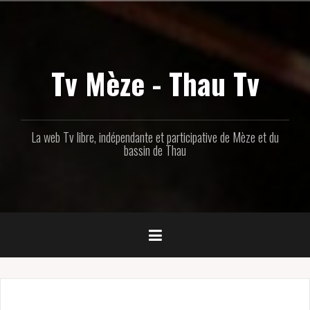
Aller
au
contenu
principal
Tv Mèze - Thau Tv
La web Tv libre, indépendante et participative de Mèze et du
bassin de Thau