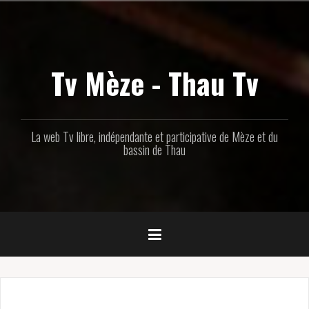
Aller
au
contenu
principal
Tv Mèze - Thau Tv
La web Tv libre, indépendante et participative de Mèze et du
bassin de Thau