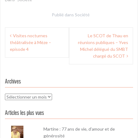
Publié dans
Société
Navigation
Visites nocturnes
Le SCOT de Thau en
de
théâtralisée à Mèze –
réunions publiques – Yves
l’article
episode 4
Michel délégué du SMBT
chargé du SCOT
Archives
Archives
Articles les plus vues
Martine : 77 ans de vie, d'amour et de
générosité