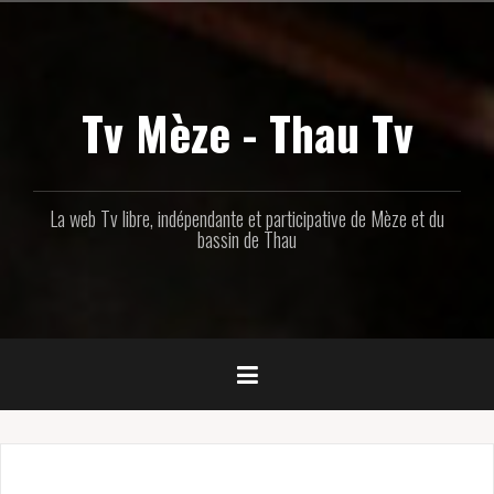
Aller
au
contenu
principal
Tv Mèze - Thau Tv
La web Tv libre, indépendante et participative de Mèze et du
bassin de Thau