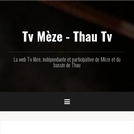
Aller
au
contenu
principal
Tv Mèze - Thau Tv
La web Tv libre, indépendante et participative de Mèze et du
bassin de Thau