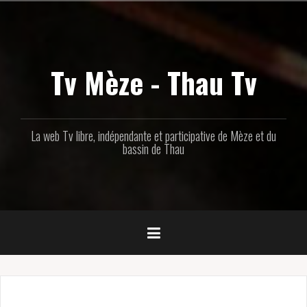
Aller
au
contenu
principal
Tv Mèze - Thau Tv
La web Tv libre, indépendante et participative de Mèze et du
bassin de Thau