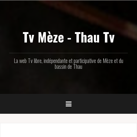
Aller
au
contenu
principal
Tv Mèze - Thau Tv
La web Tv libre, indépendante et participative de Mèze et du
bassin de Thau