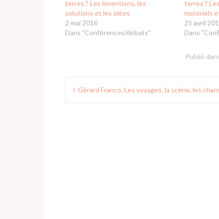
terres ? Les inventions, les
terres ? Le
solutions et les idées
matériels e
2 mai 2016
25 avril 20
Dans "Conférences/débats"
Dans "Conf
Publié dan
Navigation
Gérard Franco, Les voyages, la scène, les cha
de
l’article