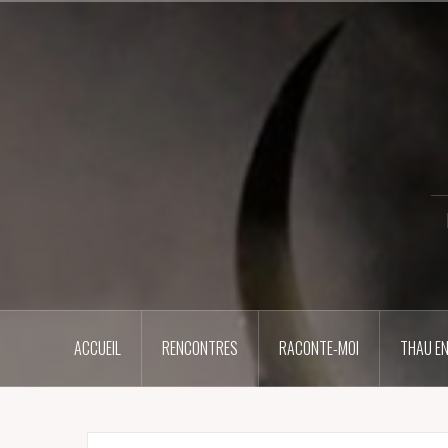
Aller
au
contenu
principal
ACCUEIL
RENCONTRES
RACONTE-MOI
THAU EN