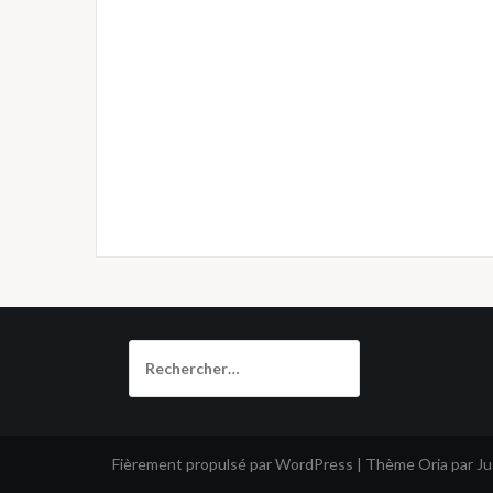
Rechercher :
Fièrement propulsé par WordPress
|
Thème
Oria
par J