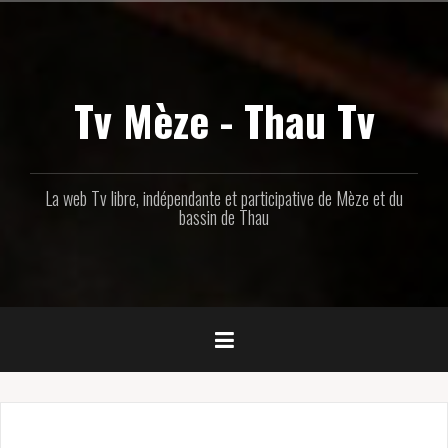
Aller
au
contenu
principal
Tv Mèze - Thau Tv
La web Tv libre, indépendante et participative de Mèze et du
bassin de Thau