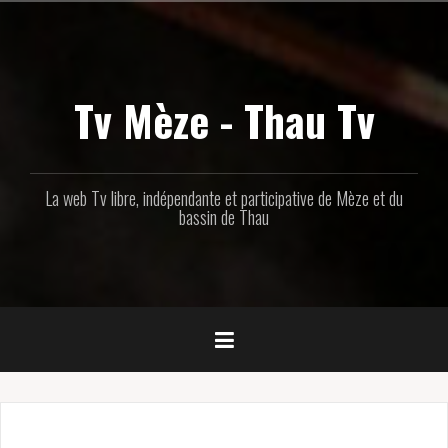
Aller
au
contenu
principal
Tv Mèze - Thau Tv
La web Tv libre, indépendante et participative de Mèze et du
bassin de Thau