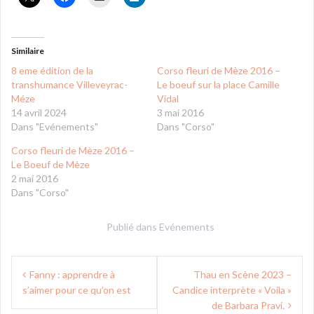
Similaire
8 eme édition de la
Corso fleuri de Mèze 2016 –
transhumance Villeveyrac-
Le boeuf sur la place Camille
Méze
Vidal
14 avril 2024
3 mai 2016
Dans "Evénements"
Dans "Corso"
Corso fleuri de Mèze 2016 –
Le Boeuf de Mèze
2 mai 2016
Dans "Corso"
Publié dans
Evénements
Navigation
Fanny : apprendre à
Thau en Scène 2023 –
de
s’aimer pour ce qu’on est
Candice interprète « Voila »
l’article
de Barbara Pravi.