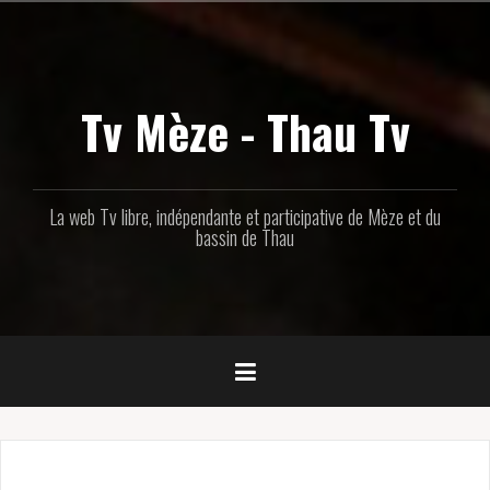
Aller
au
contenu
principal
Tv Mèze - Thau Tv
La web Tv libre, indépendante et participative de Mèze et du
bassin de Thau