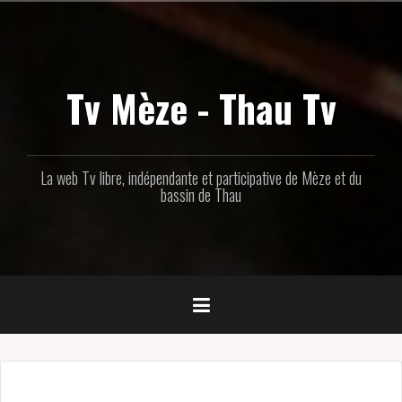
Aller
au
contenu
principal
Tv Mèze - Thau Tv
La web Tv libre, indépendante et participative de Mèze et du
bassin de Thau