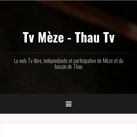
Aller
au
contenu
principal
Tv Mèze - Thau Tv
La web Tv libre, indépendante et participative de Mèze et du
bassin de Thau