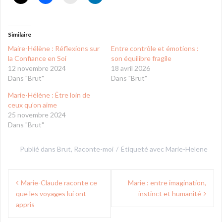
Similaire
Maire-Hélène : Réflexions sur
Entre contrôle et émotions :
la Confiance en Soi
son équilibre fragile
12 novembre 2024
18 avril 2026
Dans "Brut"
Dans "Brut"
Marie-Hélène : Être loin de
ceux qu’on aime
25 novembre 2024
Dans "Brut"
Publié dans
Brut
,
Raconte-moi
Étiqueté avec
Marie-Helene
Navigation
Marie-Claude raconte ce
Marie : entre imagination,
de
que les voyages lui ont
instinct et humanité
l’article
appris