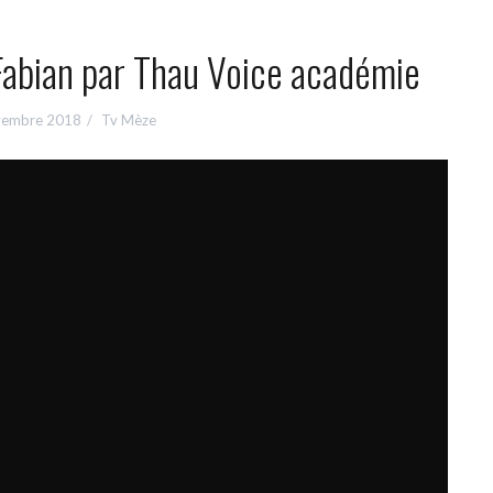
Fabian par Thau Voice académie
vembre 2018
Tv Mèze