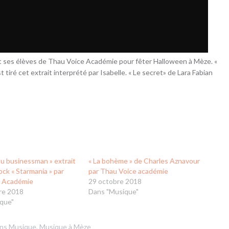
et ses élèves de Thau Voice Académie pour fêter Halloween à Mèze. «
 tiré cet extrait interprété par Isabelle. « Le secret» de Lara Fabian
du businessman » extrait
« La bohème » de Charles Aznavour
rock « Starmania » par
par Thau Voice académie
e Académie
29 octobre 2018
re 2018
Dans "Musique"
que"
ans
Musique
,
Musique à Mèze