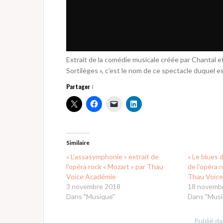
Extrait de la comédie musicale créée par Chantal 
Sortilèges », c’est le nom de ce spectacle duquel est
Partager :
Similaire
« L’assasymphonie » extrait de
« Le blues 
l’opéra rock « Mozart » par Thau
de l’opéra 
Voice Académie
Thau Voic
3 novembre 2018
18 novemb
Dans "Musique"
Dans "Musi
Publié d