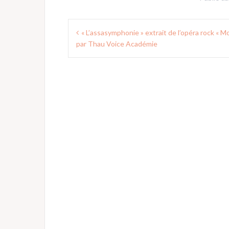
Navigation
« L’assasymphonie » extrait de l’opéra rock « Mo
de
par Thau Voice Académie
l’article