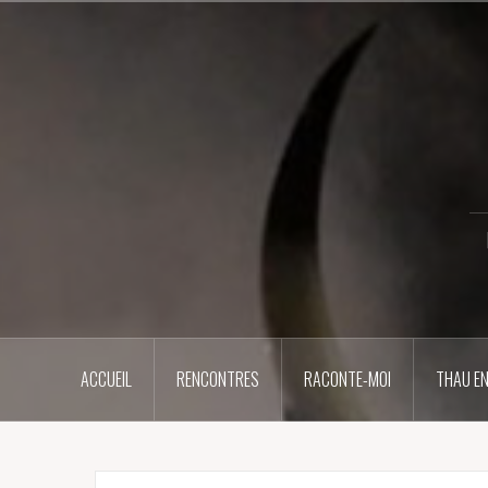
Aller
au
contenu
principal
ACCUEIL
RENCONTRES
RACONTE-MOI
THAU EN