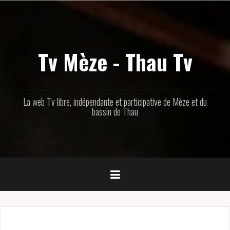
Aller
au
contenu
principal
Tv Mèze - Thau Tv
La web Tv libre, indépendante et participative de Mèze et du
bassin de Thau