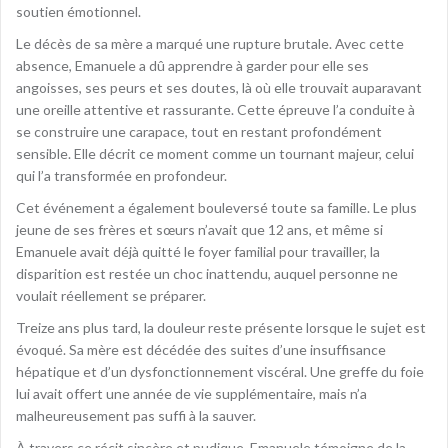
soutien émotionnel.
Le décès de sa mère a marqué une rupture brutale. Avec cette
absence, Emanuele a dû apprendre à garder pour elle ses
angoisses, ses peurs et ses doutes, là où elle trouvait auparavant
une oreille attentive et rassurante. Cette épreuve l’a conduite à
se construire une carapace, tout en restant profondément
sensible. Elle décrit ce moment comme un tournant majeur, celui
qui l’a transformée en profondeur.
Cet événement a également bouleversé toute sa famille. Le plus
jeune de ses frères et sœurs n’avait que 12 ans, et même si
Emanuele avait déjà quitté le foyer familial pour travailler, la
disparition est restée un choc inattendu, auquel personne ne
voulait réellement se préparer.
Treize ans plus tard, la douleur reste présente lorsque le sujet est
évoqué. Sa mère est décédée des suites d’une insuffisance
hépatique et d’un dysfonctionnement viscéral. Une greffe du foie
lui avait offert une année de vie supplémentaire, mais n’a
malheureusement pas suffi à la sauver.
À travers ce récit sincère et pudique, Emanuele témoigne de la