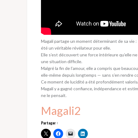
Magali partage un moment déterminant de sa vie : 
été un véritable révélateur pour elle.
Elle s’est découvert une force intérieure qu’elle ne
une situation difficile.
Malgré la fin de l’amour, elle a compris que beaucou
elle-même depuis longtemps — sans s’en rendre c
Ce moment de lucidité a été profondément valoris
Magali y a gagné confiance, indépendance et estime
ne le pensait.
Magali2
Partager :