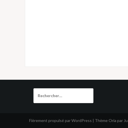
Rechercher :
Fièrement propulsé par WordPress
|
Thème
Oria
par J