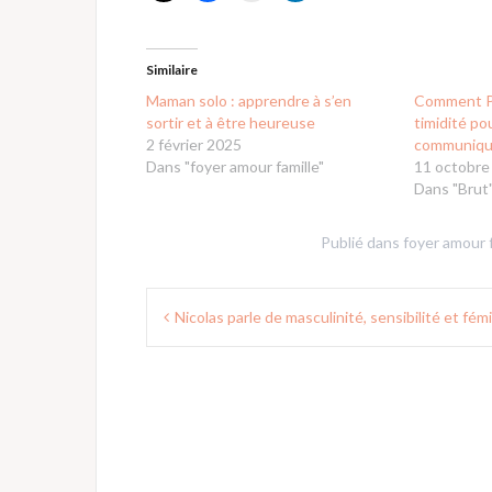
Similaire
Maman solo : apprendre à s’en
Comment Pa
sortir et à être heureuse
timidité po
2 février 2025
communiqu
Dans "foyer amour famille"
11 octobre
Dans "Brut
Publié dans
foyer amour f
Navigation
Nicolas parle de masculinité, sensibilité et fé
de
l’article