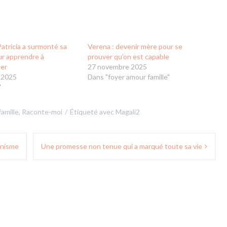
tricia a surmonté sa
Verena : devenir mère pour se
ur apprendre à
prouver qu’on est capable
er
27 novembre 2025
 2025
Dans "foyer amour famille"
"
amille
,
Raconte-moi
Étiqueté avec
Magali2
minisme
Une promesse non tenue qui a marqué toute sa vie