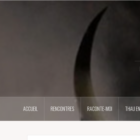
Aller
au
contenu
principal
ACCUEIL
RENCONTRES
RACONTE-MOI
THAU EN