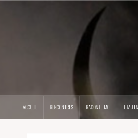
Aller
au
contenu
principal
ACCUEIL
RENCONTRES
RACONTE-MOI
THAU EN