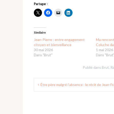
Partager :
Similaire
Jean-Pierre : entre engagement
Ma rencont
citoyen et bienveillance
Coluche da
30 mai 2026
1 mai 2026
Dans "Brut"
Dans "Brut
Publié dans
Brut
,
R
Navigation
Être père malgré l’absence : le récit de Jean-F
de
l’article