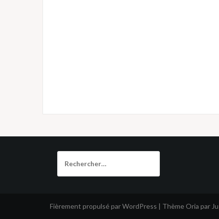
Rechercher :
Fièrement propulsé par WordPress
|
Thème
Oria
par J