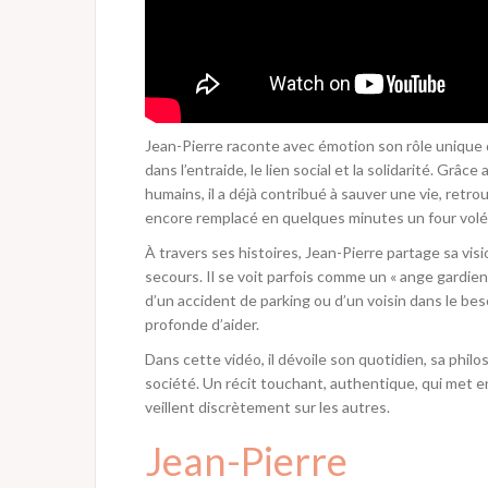
Jean-Pierre raconte avec émotion son rôle uniqu
dans l’entraide, le lien social et la solidarité. Grâ
humains, il a déjà contribué à sauver une vie, ret
encore remplacé en quelques minutes un four vol
À travers ses histoires, Jean-Pierre partage sa visi
secours. Il se voit parfois comme un « ange gardien
d’un accident de parking ou d’un voisin dans le besoi
profonde d’aider.
Dans cette vidéo, il dévoile son quotidien, sa phil
société. Un récit touchant, authentique, qui met en
veillent discrètement sur les autres.
Jean-Pierre