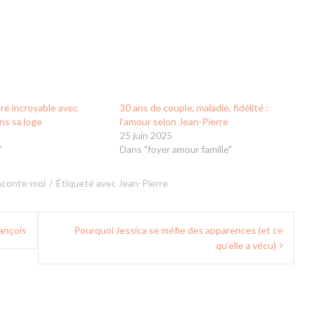
re incroyable avec
30 ans de couple, maladie, fidélité :
ns sa loge
l’amour selon Jean-Pierre
25 juin 2025
"
Dans "foyer amour famille"
aconte-moi
Étiqueté avec
Jean-Pierre
rançois
Pourquoi Jessica se méfie des apparences (et ce
qu’elle a vécu)