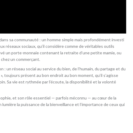
e dans sa communauté : un homme simple mais profondément investi
ce aux réseaux sociaux, qu’il considère comme de véritables outils
rouvé un porte-monnaie contenant la retraite d’une petite mamie, ou
é chez un commerçant.
on : un réseau social au service du bien, de l’humain, du partage et du
 », toujours présent au bon endroit au bon moment, qu’il s’agisse
n. Sa vie est rythmée par l’écoute, la disponibilité et la volonté
osophie, et son rôle essentiel — parfois méconnu — au cœur de la
 lumière la puissance de la bienveillance et l’importance de ceux qui