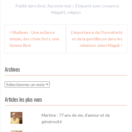
Publié dans
Brut
,
Raconte-moi
Étiqueté avec
croyance
,
Magali1
,
religion
Navigation
Madleen : Une enfance
L’importance de l’honnêteté
de
simple, des choix forts, une
et de la gentillesse dans les
l’article
femme libre
relations selon Magali
Archives
Archives
Articles les plus vues
Martine : 77 ans de vie, d'amour et de
générosité