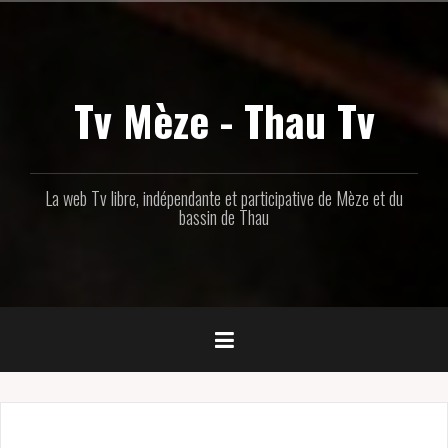
Aller
au
contenu
principal
Tv Mèze - Thau Tv
La web Tv libre, indépendante et participative de Mèze et du
bassin de Thau