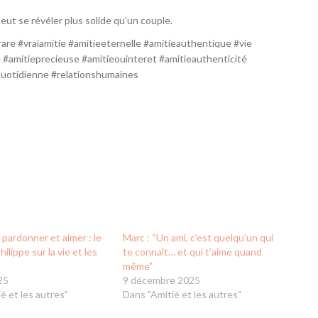
 peut se révéler plus solide qu’un couple.
rare #vraiamitie #amitieeternelle #amitieauthentique #vie
e #amitieprecieuse #amitieouinteret #amitieauthenticité
quotidienne #relationshumaines
pardonner et aimer : le
Marc : “Un ami, c’est quelqu’un qui
ilippe sur la vie et les
te connaît… et qui t’aime quand
même”
25
9 décembre 2025
é et les autres"
Dans "Amitié et les autres"