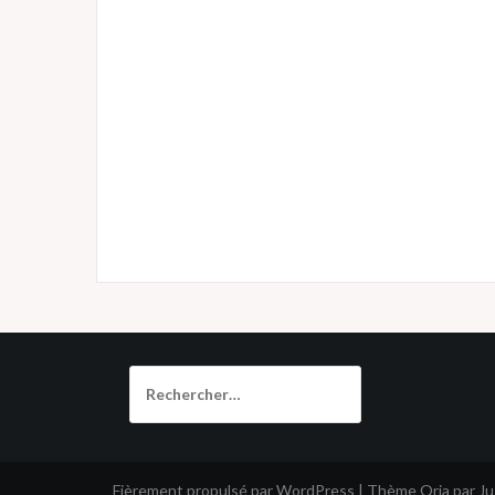
Rechercher :
Fièrement propulsé par WordPress
|
Thème
Oria
par J