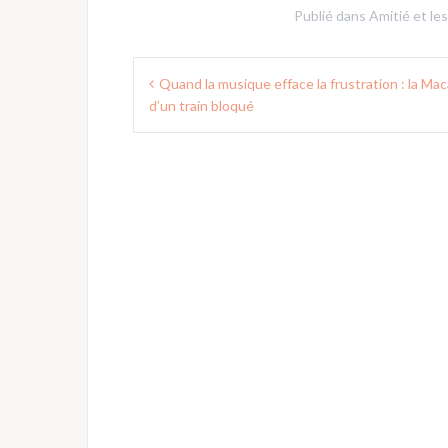
Publié dans
Amitié et le
Navigation
Quand la musique efface la frustration : la Ma
de
d’un train bloqué
l’article