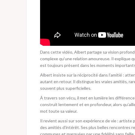
Dans cette vidéo, Albert partage sa vision profonde 
complexe qu’une relation amoureuse. Il explique qu’
est toujours présent dans les moments importants,
Albert insiste sur la réciprocité dans l’amitié : at
autant en retour. Il distingue les vraies amitiés, ra
souvent plus superficielles.
À travers son vécu, il met en lumière les différences
construit lentement et en profondeur, alors qu’aille
mot toute sa valeur.
Il revient aussi sur son expérience de vie : artiste 
des amitiés d’intérêt. Ses plus belles rencontres 
communes et marquées par une fidélité sans faille.