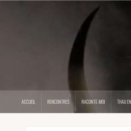
Aller
au
contenu
principal
ACCUEIL
RENCONTRES
RACONTE-MOI
THAU EN