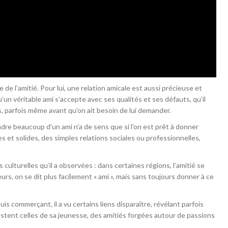
de l’amitié. Pour lui, une relation amicale est aussi précieuse et
un véritable ami s’accepte avec ses qualités et ses défauts, qu’il
 parfois même avant qu’on ait besoin de lui demander.
tendre beaucoup d’un ami n’a de sens que si l’on est prêt à donner
res et solides, des simples relations sociales ou professionnelles,
 culturelles qu’il a observées : dans certaines régions, l’amitié se
urs, on se dit plus facilement « ami », mais sans toujours donner à ce
puis commerçant, il a vu certains liens disparaître, révélant parfois
restent celles de sa jeunesse, des amitiés forgées autour de passions