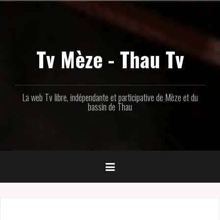
Aller
au
contenu
principal
Tv Mèze - Thau Tv
La web Tv libre, indépendante et participative de Mèze et du
bassin de Thau