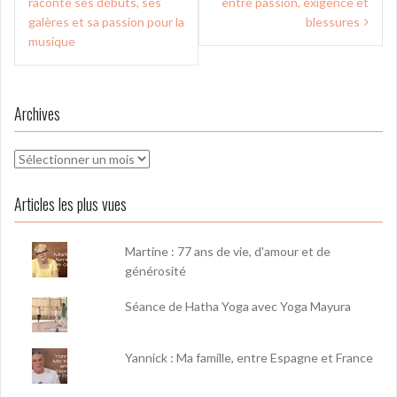
de
raconte ses débuts, ses
entre passion, exigence et
l’article
galères et sa passion pour la
blessures
musique
Archives
Archives
Articles les plus vues
Martine : 77 ans de vie, d'amour et de
générosité
Séance de Hatha Yoga avec Yoga Mayura
Yannick : Ma famille, entre Espagne et France