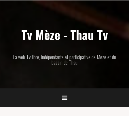
Aller
au
contenu
principal
Tv Mèze - Thau Tv
La web Tv libre, indépendante et participative de Mèze et du
bassin de Thau