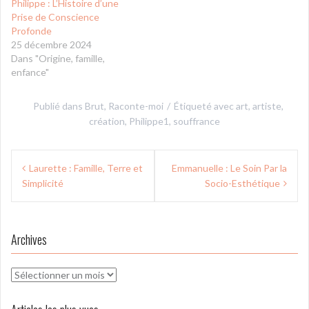
Philippe : L’Histoire d’une
Prise de Conscience
Profonde
25 décembre 2024
Dans "Origine, famille,
enfance"
Publié dans
Brut
,
Raconte-moi
Étiqueté avec
art
,
artiste
,
création
,
Philippe1
,
souffrance
Navigation
Laurette : Famille, Terre et
Emmanuelle : Le Soin Par la
de
Simplicité
Socio-Esthétique
l’article
Archives
Archives