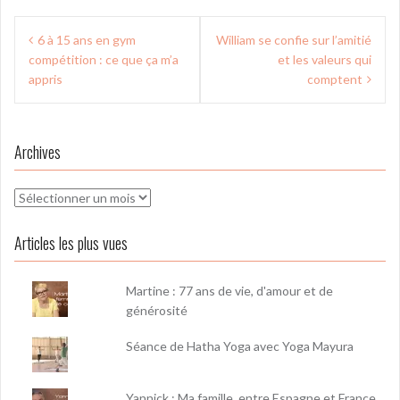
Navigation
6 à 15 ans en gym
William se confie sur l’amitié
de
compétition : ce que ça m’a
et les valeurs qui
l’article
appris
comptent
Archives
Archives
Articles les plus vues
Martine : 77 ans de vie, d'amour et de
générosité
Séance de Hatha Yoga avec Yoga Mayura
Yannick : Ma famille, entre Espagne et France