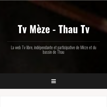
Aller
au
contenu
principal
Tv Mèze - Thau Tv
La web Tv libre, indépendante et participative de Mèze et du
bassin de Thau