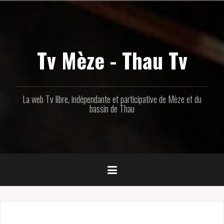
Aller
au
contenu
principal
Tv Mèze - Thau Tv
La web Tv libre, indépendante et participative de Mèze et du
bassin de Thau